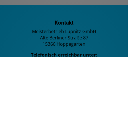
Kontakt
Meisterbetrieb Lüpnitz GmbH
Alte Berliner Straße 87
15366 Hoppegarten
Telefonisch erreichbar unter:
03342 309 49 62
Buchhaltung / Personalbüro:
03342 544 01 11
E-Mail:
info@mb-luepnitz.de
E-Mail:
buchhaltung@mb-luepnitz.de
Erreichbarkeit
Montag - Donnerstag: