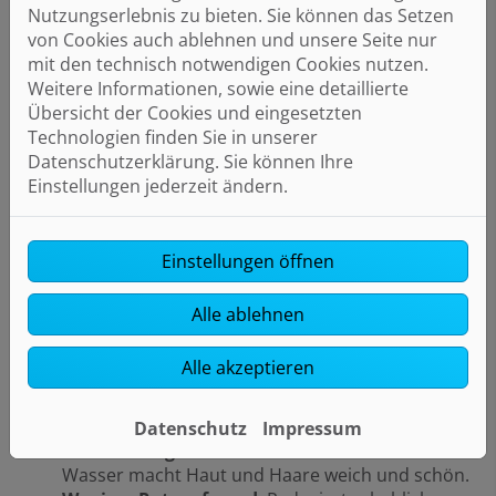
Nutzungserlebnis zu bieten. Sie können das Setzen
App steuer- und überwachbar.
von Cookies auch ablehnen und unsere Seite nur
Sicherheit:
Im Falle einer Undichtigkeit wird die
mit den technisch notwendigen Cookies nutzen.
Wasserleitung in Verbindung mit dem
Weitere Informationen, sowie eine detaillierte
Leckagesensor automatisch abgesperrt.
Übersicht der Cookies und eingesetzten
Technologien finden Sie in unserer
Datenschutzerklärung. Sie können Ihre
Einstellungen jederzeit ändern.
Weiches Wasser mit CONEL CLEAR PRO
SOFT
Einstellungen öffnen
Mit der
Enthärtungsanlage CLEAR PRO
SOFT
genießen Sie alle Vorteile von weichem Wasser
Alle ablehnen
in Ihrem Zuhause.
Die Vorteile im Überblick:
Alle akzeptieren
Weiche Wäsche
: Ihre Kleidung bleibt länger weiß
und fühlt sich angenehmer an.
Datenschutz
Impressum
Geschmeidige Haut und Haare
: Weiches
Wasser macht Haut und Haare weich und schön.